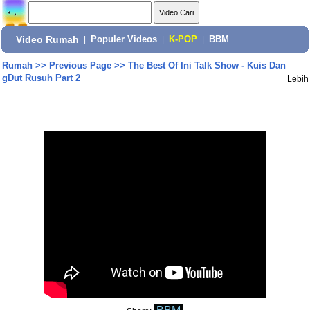
Video Rumah
|
Populer Videos
|
K-POP
|
BBM
Rumah
>>
Previous Page
>>
The Best Of Ini Talk Show - Kuis Dan
gDut Rusuh Part 2
Lebih