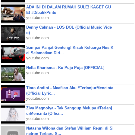
ADA INI DI DALAM RUMAH SULE! KAGET GU
E! #DibalikPintu
youtube.com
Denny Caknan - LOS DOL (Official Music Vide
o)
youtube.com
Sampai Panjat Genteng! Kisah Keluarga Nus K
ei Selamatkan Diri...
youtube.com
Nella Kharisma - Ku Puja Puja [OFFICIAL]
youtube.com
Tiara Andini - Maafkan Aku #TerlanjurMencinta
(Official Lyric...
youtube.com
Ziva Magnolya - Tak Sanggup Melupa #Terlanj
urMencinta (Offici...
youtube.com
Natasha Wilona dan Stefan William Reuni di Si
netron Terbaru S...