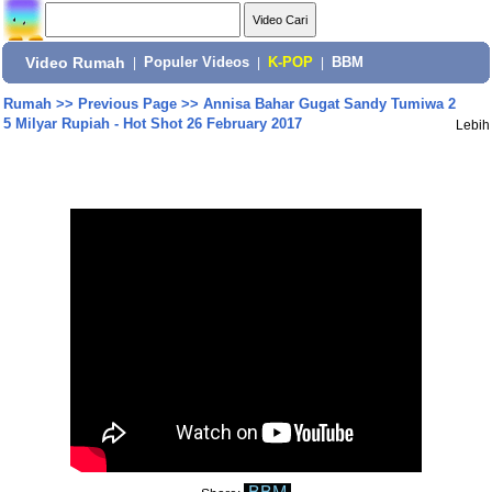
Video Rumah
|
Populer Videos
|
K-POP
|
BBM
Rumah
>>
Previous Page
>>
Annisa Bahar Gugat Sandy Tumiwa 2
5 Milyar Rupiah - Hot Shot 26 February 2017
Lebih