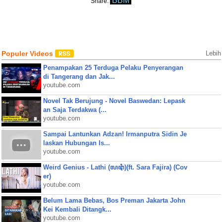
BBM
Share:
Populer Videos
Lebih
Penampakan 25 Terduga Pelaku Penyerangan
di Tangerang dan Jak...
youtube.com
Novel Tak Berujung - Novel Baswedan: Lepask
an Saja Terdakwa (...
youtube.com
Sampai Lantunkan Adzan! Irmanputra Sidin Je
laskan Hubungan Is...
youtube.com
Weird Genius - Lathi (ꦭꦛꦶ)(ft. Sara Fajira) (Cov
er)
youtube.com
Belum Lama Bebas, Bos Preman Jakarta John
Kei Kembali Ditangk...
youtube.com