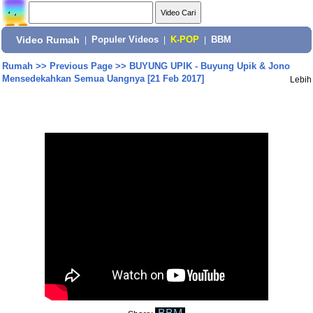
Video Rumah
|
Populer Videos
|
K-POP
|
BBM
Rumah
>>
Previous Page
>>
BUYUNG UPIK - Buyung Upik & Jono
Mensedekahkan Semua Uangnya [21 Feb 2017]
Lebih