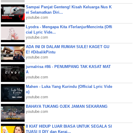
Sampai Panjat Genteng! Kisah Keluarga Nus K
ei Selamatkan Diri...
youtube.com
Lyodra - Mengapa Kita #TerlanjurMencinta (Offi
cial Lyric Vide...
youtube.com
ADA INI DI DALAM RUMAH SULE! KAGET GU
E! #DibalikPintu
youtube.com
jurnalrisa #86 - PENUMPANG TAK KASAT MAT
A
youtube.com
Mahen - Luka Yang Kurindu (Official Lyric Vide
o)
youtube.com
BAHAYA TUKANG OJEK JAMAN SEKARANG
youtube.com
8 KIAT HIDUP LUAR BIASA UNTUK SEGALA SI
TUASI || DIY dan Keraj...