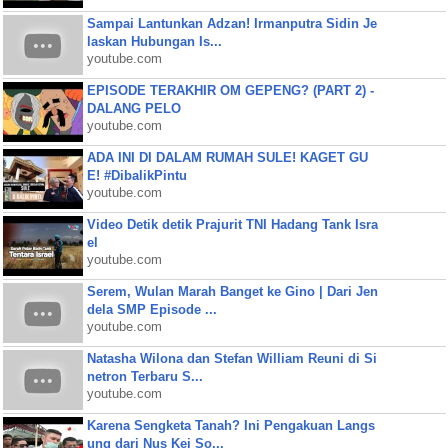
Sampai Lantunkan Adzan! Irmanputra Sidin Je
laskan Hubungan Is...
youtube.com
EPISODE TERAKHIR OM GEPENG? (PART 2) -
DALANG PELO
youtube.com
ADA INI DI DALAM RUMAH SULE! KAGET GU
E! #DibalikPintu
youtube.com
Video Detik detik Prajurit TNI Hadang Tank Isra
el
youtube.com
Serem, Wulan Marah Banget ke Gino | Dari Jen
dela SMP Episode ...
youtube.com
Natasha Wilona dan Stefan William Reuni di Si
netron Terbaru S...
youtube.com
Karena Sengketa Tanah? Ini Pengakuan Langs
ung dari Nus Kei So...