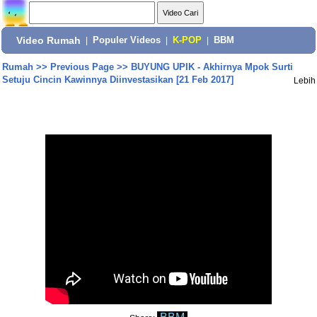
Video Rumah
|
Populer Videos
|
K-POP
|
BBM
Rumah
>>
Previous Page
>>
BUYUNG UPIK - Akhirnya Mpok Surti
Setuju Cincin Kawinnya Diinvestasikan [21 Feb 2017]
Lebih