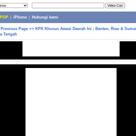
-POP
|
iPhone
|
Hubungi kami
>
Previous Page
>>
KPK Khusus Awasi Daerah Ini ; Banten, Riau & Sumat
wa Tengah