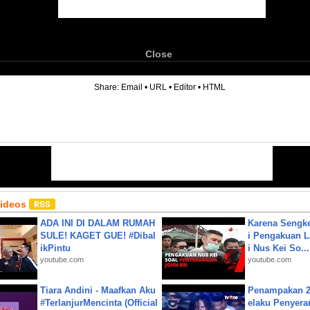
Close
6
Share:
Email
•
URL
•
Editor
•
HTML
Videos
ADA INI DI DALAM RUMAH
Karena Sengke
SULE! KAGET GUE! #Dibal
i Pengakuan 
ikPintu
i Nus Kei So...
youtube.com
youtube.com
Tiara Andini - Maafkan Aku
Penampakan 2
#TerlanjurMencinta (Official
elaku Penyera