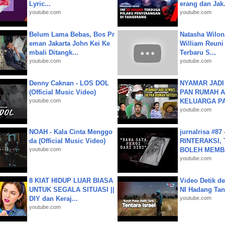
Lyric...
erang dan Jak.
youtube.com
youtube.com
Belum Lama Bebas, Bos Pr
Natasha Wilon
eman Jakarta John Kei Ke
William Reuni 
mbali Ditangk...
Terbaru S...
youtube.com
youtube.com
Denny Caknan - LOS DOL
NYAMAR JADI
(Official Music Video)
PAN RUMAH A
youtube.com
KELUARGA P
youtube.com
NOAH - Kala Cinta Menggo
jurnalrisa #8
da (Official Music Video)
RINTERAKSI, 
youtube.com
BOLEH MEMBA
youtube.com
8 KIAT HIDUP LUAR BIASA
Video Detik det
UNTUK SEGALA SITUASI ||
NI Hadang Tank
DIY dan Keraj...
youtube.com
youtube.com