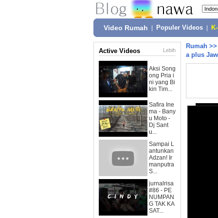
Video Rumah
|
Populer Videos
|
K
Rumah
>
Active Videos
Lebih
a plus Ja
Aksi Song
ong Pria i
ni yang Bi
kin Tim...
Safira Ine
ma - Bany
u Moto -
Dj Sant
u...
Sampai L
antunkan
Adzan! Ir
manputra
S...
jurnalrisa
#86 - PE
NUMPAN
G TAK KA
SAT...