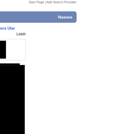
Start Page
|
Add Search Provider
Nawwa
era Utar
Lebih