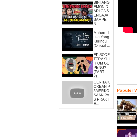
BINTANG
EMON D
ARI GA S
ENGAJA
SAMPE
N...
Mahen - L
uka Yang
Kurindu
(Official ...
EPISODE
TERAKHI
R OM GE
PENG?
(PART
2)...
CERITA K
ORBAN P
Populer 
3MERKO
SAAN PA
S PRAKT
E...