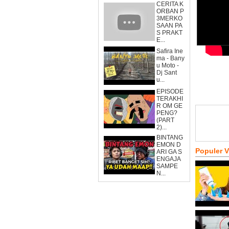
CERITA K
ORBAN P
3MERKO
SAAN PA
S PRAKT
E...
Safira Ine
ma - Bany
u Moto -
Dj Sant
u...
EPISODE
TERAKHI
R OM GE
PENG?
(PART
2)...
BINTANG
EMON D
Populer 
ARI GA S
ENGAJA
SAMPE
N...