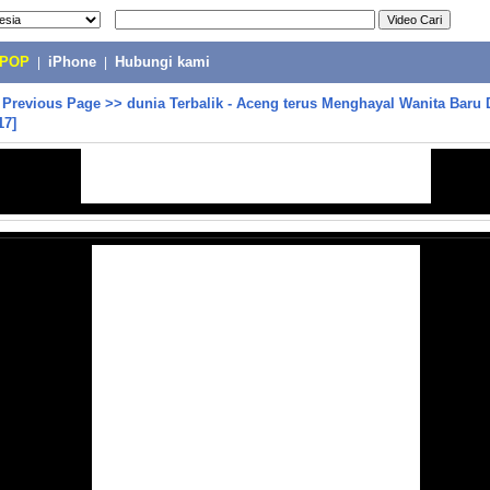
-POP
|
iPhone
|
Hubungi kami
>
Previous Page
>>
dunia Terbalik - Aceng terus Menghayal Wanita Baru 
17]