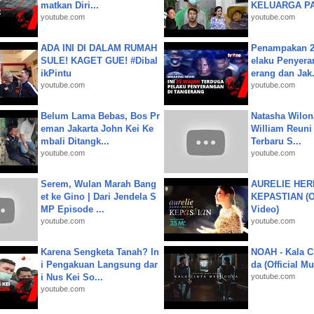
matkan Diri...
KELUARGA P
youtube.com
youtube.com
ADA INI DI DALAM RUMAH
Penampakan 2
SULE! KAGET GUE! #Dibal
elaku Penyera
ikPintu
erang dan Jak.
youtube.com
youtube.com
Belum Lama Bebas, Bos Pr
Natasha Wilon
eman Jakarta John Kei Ke
William Reuni 
mbali Ditangk...
Terbaru S...
youtube.com
youtube.com
Serem, Wulan Marah Bang
AURELIE HER
et ke Gino | Dari Jendela S
KEPASTIAN (Of
MP Episode ...
Video)
youtube.com
youtube.com
Karena Sengketa Tanah? In
NOAH - Kala C
i Pengakuan Langsung dar
da (Official M
i Nus Kei So...
youtube.com
youtube.com