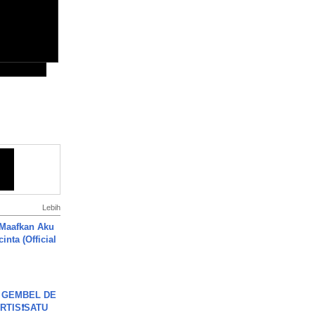
Lebih
 Maafkan Aku
inta (Official
 GEMBEL DE
RTIS❗SATU