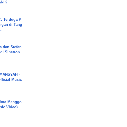
ANIK
5 Terduga P
ngan di Tang
..
a dan Stefan
di Sinetron
MANSYAH -
ficial Music
inta Menggo
usic Video)