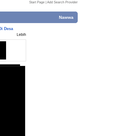
Start Page
|
Add Search Provider
Nawwa
Di Desa
Lebih