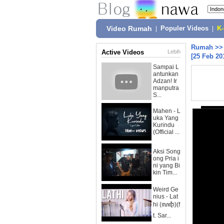
Video Rumah
|
Populer Videos
|
K
Rumah
>
Active Videos
Lebih
[25 Feb 20
Sampai L
antunkan
Adzan! Ir
manputra
S...
Mahen - L
uka Yang
Kurindu
(Official ...
Aksi Song
ong Pria i
ni yang Bi
kin Tim...
Weird Ge
nius - Lat
hi (ꦭꦛꦶ)(f
t. Sar...