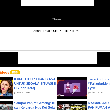
Close
6
Share:
Email
•
URL
•
Editor
•
HTML
Videos
8 KIAT HIDUP LUAR BIASA
Tiara Andini -
UNTUK SEGALA SITUASI ||
#TerlanjurMenc
DIY dan Keraj...
Lyric...
youtube.com
youtube.com
Sampai Panjat Genteng! Ki
NYAMAR JADI
sah Keluarga Nus Kei Sela
PAN RUMAH A