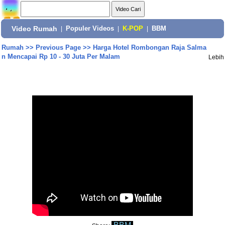
Video Rumah
|
Populer Videos
|
K-POP
|
BBM
Rumah
>>
Previous Page
>>
Harga Hotel Rombongan Raja Salma
n Mencapai Rp 10 - 30 Juta Per Malam
Lebih