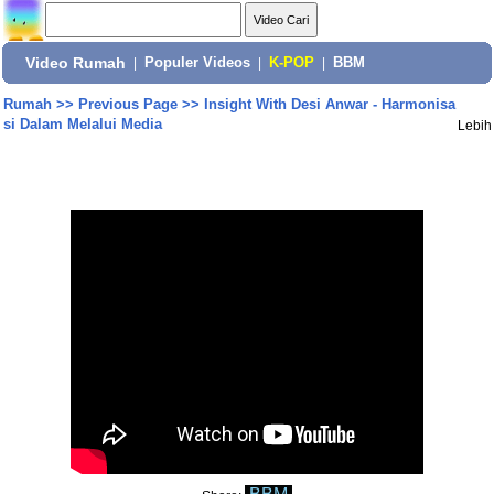
Video Rumah
|
Populer Videos
|
K-POP
|
BBM
Rumah
>>
Previous Page
>>
Insight With Desi Anwar - Harmonisa
si Dalam Melalui Media
Lebih