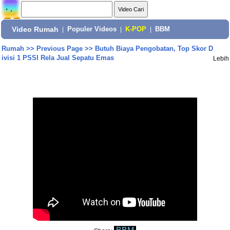
Video Rumah
|
Populer Videos
|
K-POP
|
BBM
Rumah
>>
Previous Page
>>
Butuh Biaya Pengobatan, Top Skor D
ivisi 1 PSSI Rela Jual Sepatu Emas
Lebih