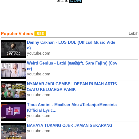
BBM
Share:
Populer Videos
Lebih
Denny Caknan - LOS DOL (Official Music Vide
o)
youtube.com
Weird Genius - Lathi (ꦭꦛꦶ)(ft. Sara Fajira) (Cov
er)
youtube.com
NYAMAR JADI GEMBEL DEPAN RUMAH ARTIS
❗SATU KELUARGA PANIK
youtube.com
Tiara Andini - Maafkan Aku #TerlanjurMencinta
(Official Lyric...
youtube.com
BAHAYA TUKANG OJEK JAMAN SEKARANG
youtube.com