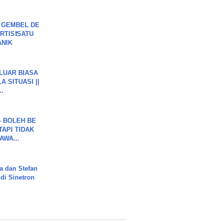
 GEMBEL DE
RTIS❗SATU
ANIK
 LUAR BIASA
 SITUASI ||
..
7 - BOLEH BE
TAPI TIDAK
WA...
a dan Stefan
di Sinetron