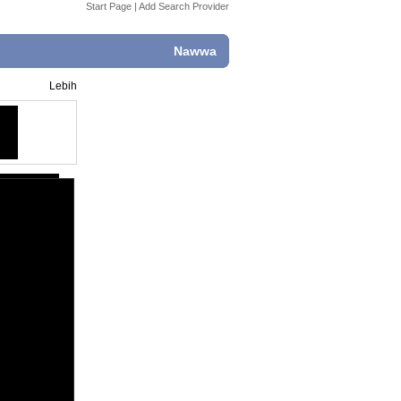
Start Page
|
Add Search Provider
Nawwa
Lebih