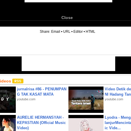
Close
6
Share:
Email
•
URL
•
Editor
•
HTML
Videos
jurnalrisa #86 - PENUMPAN
Video Detik det
G TAK KASAT MATA
NI Hadang Tank
youtube.com
youtube.com
AURELIE HERMANSYAH -
Lyodra - Meng
KEPASTIAN (Official Music
lanjurMencinta 
Video)
ic Vide...