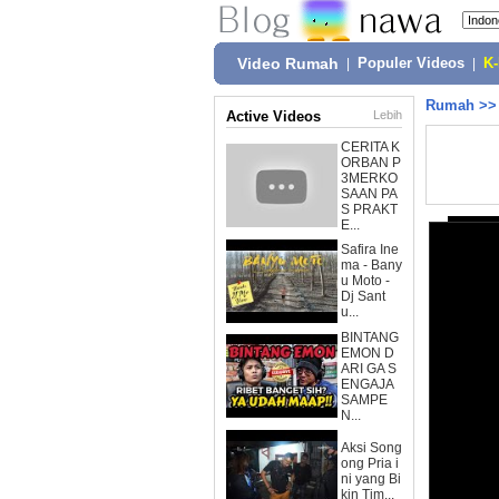
Video Rumah
|
Populer Videos
|
K
Rumah
>
Active Videos
Lebih
CERITA K
ORBAN P
3MERKO
SAAN PA
S PRAKT
E...
Safira Ine
ma - Bany
u Moto -
Dj Sant
u...
BINTANG
EMON D
ARI GA S
ENGAJA
SAMPE
N...
Aksi Song
ong Pria i
ni yang Bi
kin Tim...