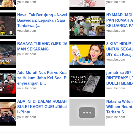
youtube.com
youtube.com
Novel Tak Berujung - Novel
NYAMAR JADI
Baswedan: Lepaskan Saja
PAN RUMAH A
Terdakwa (...
KELUARGA P
youtube.com
youtube.com
BAHAYA TUKANG OJEK JA
8 KIAT HIDUP
MAN SEKARANG
UNTUK SEGALA
youtube.com
DIY dan Keraj.
youtube.com
Adu Mulut! Nus Kei vs Kua
jurnalrisa #8
sa Hukum John Kei Soal P
RINTERAKSI, 
enyerangan B...
BOLEH MEMBA
youtube.com
youtube.com
ADA INI DI DALAM RUMAH
Natasha Wilon
SULE! KAGET GUE! #Dibal
William Reuni 
ikPintu
Terbaru S...
youtube.com
youtube.com