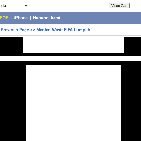
-POP
|
iPhone
|
Hubungi kami
>
Previous Page
>>
Mantan Wasit FIFA Lumpuh