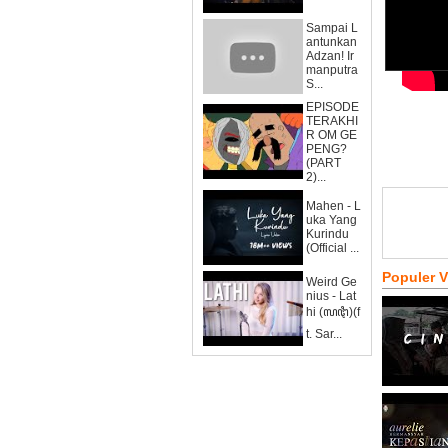
Sampai L
antunkan
Adzan! Ir
manputra
S...
EPISODE
TERAKHI
R OM GE
PENG?
(PART
2)...
Mahen - L
uka Yang
Kurindu
(Official ...
Populer 
Weird Ge
nius - Lat
hi (ꦭꦛꦶ)(f
t. Sar...