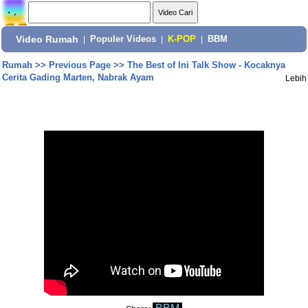
Video Rumah
|
Populer Videos
|
K-POP
|
BBM
Rumah
>>
Previous Page
>>
The Best of Ini Talk Show - Kocaknya
Cerita Gading Marten, Nabrak Ayam
Lebih