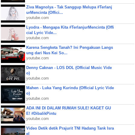
Ziva Magnolya - Tak Sanggup Melupa #Terlanj
urMencinta (Offici...
youtube.com
Lyodra - Mengapa Kita #TerlanjurMencinta (Offi
cial Lyric Vide...
youtube.com
Karena Sengketa Tanah? Ini Pengakuan Langs
ung dari Nus Kei So...
youtube.com
Denny Caknan - LOS DOL (Official Music Vide
o)
youtube.com
Mahen - Luka Yang Kurindu (Official Lyric Vide
o)
youtube.com
ADA INI DI DALAM RUMAH SULE! KAGET GU
E! #DibalikPintu
youtube.com
Video Detik detik Prajurit TNI Hadang Tank Isra
el