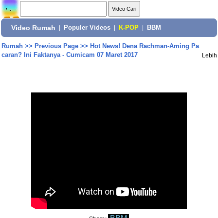
Video Rumah
|
Populer Videos
|
K-POP
|
BBM
Rumah
>>
Previous Page
>>
Hot News! Dena Rachman-Aming Pa
caran? Ini Faktanya - Cumicam 07 Maret 2017
Lebih