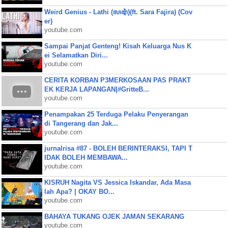
Weird Genius - Lathi (ꦭꦛꦶ)(ft. Sara Fajira) (Cov
er)
youtube.com
Sampai Panjat Genteng! Kisah Keluarga Nus K
ei Selamatkan Diri...
youtube.com
CERITA KORBAN P3MERKOSAAN PAS PRAKT
EK KERJA LAPANGAN|#GritteB...
youtube.com
Penampakan 25 Terduga Pelaku Penyerangan
di Tangerang dan Jak...
youtube.com
jurnalrisa #87 - BOLEH BERINTERAKSI, TAPI T
IDAK BOLEH MEMBAWA...
youtube.com
KISRUH Nagita VS Jessica Iskandar, Ada Masa
lah Apa? | OKAY BO...
youtube.com
BAHAYA TUKANG OJEK JAMAN SEKARANG
youtube.com