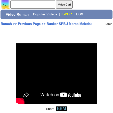
Video Rumah
|
Populer Videos
|
K-POP
|
BBM
Rumah
>>
Previous Page
>>
Bunker SPBU Maros Meledak
Lebih
BBM
Share: