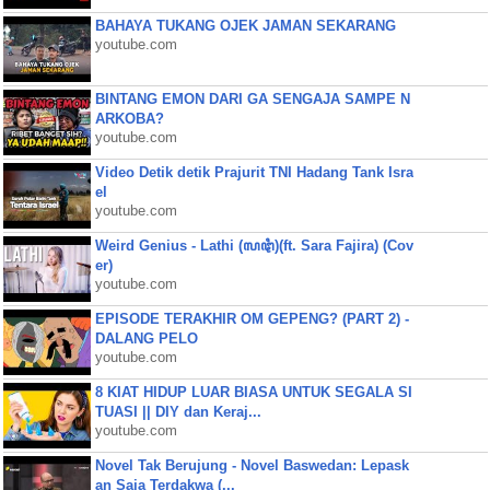
BAHAYA TUKANG OJEK JAMAN SEKARANG
youtube.com
BINTANG EMON DARI GA SENGAJA SAMPE N
ARKOBA?
youtube.com
Video Detik detik Prajurit TNI Hadang Tank Isra
el
youtube.com
Weird Genius - Lathi (ꦭꦛꦶ)(ft. Sara Fajira) (Cov
er)
youtube.com
EPISODE TERAKHIR OM GEPENG? (PART 2) -
DALANG PELO
youtube.com
8 KIAT HIDUP LUAR BIASA UNTUK SEGALA SI
TUASI || DIY dan Keraj...
youtube.com
Novel Tak Berujung - Novel Baswedan: Lepask
an Saja Terdakwa (...