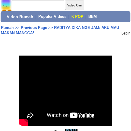
Video Rumah
|
Populer Videos
|
K-POP
|
BBM
Rumah
>>
Previous Page
>>
RADITYA DIKA NGE-JAM: AKU MAU
MAKAN MANGGA!
Lebih