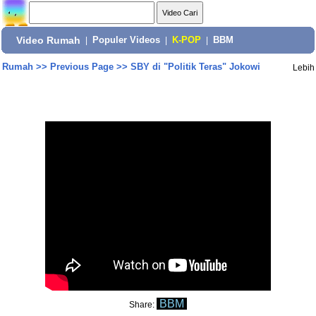
Video Rumah
|
Populer Videos
|
K-POP
|
BBM
Rumah
>>
Previous Page
>>
SBY di "Politik Teras" Jokowi
Lebih
BBM
Share: