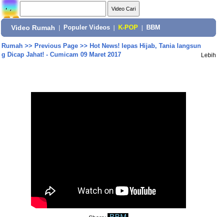
Video Rumah
|
Populer Videos
|
K-POP
|
BBM
Rumah
>>
Previous Page
>>
Hot News! lepas Hijab, Tania langsun
g Dicap Jahat! - Cumicam 09 Maret 2017
Lebih