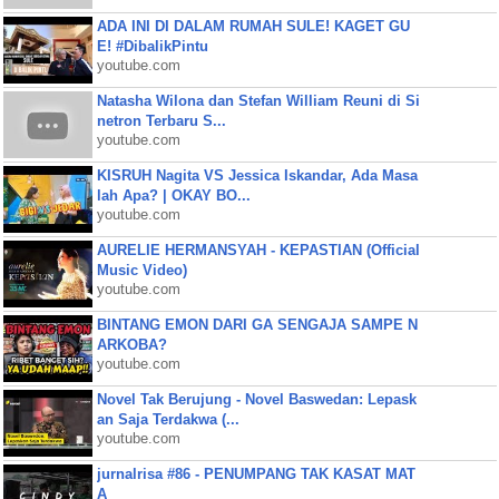
ADA INI DI DALAM RUMAH SULE! KAGET GU
E! #DibalikPintu
youtube.com
Natasha Wilona dan Stefan William Reuni di Si
netron Terbaru S...
youtube.com
KISRUH Nagita VS Jessica Iskandar, Ada Masa
lah Apa? | OKAY BO...
youtube.com
AURELIE HERMANSYAH - KEPASTIAN (Official
Music Video)
youtube.com
BINTANG EMON DARI GA SENGAJA SAMPE N
ARKOBA?
youtube.com
Novel Tak Berujung - Novel Baswedan: Lepask
an Saja Terdakwa (...
youtube.com
jurnalrisa #86 - PENUMPANG TAK KASAT MAT
A