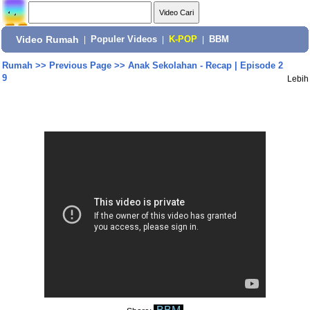
Video Rumah
|
Populer Videos
|
K-POP
|
BBM
Rumah
>>
Previous Page
>>
Anak Sekolahan - Recap | Episode 2
9
Lebih