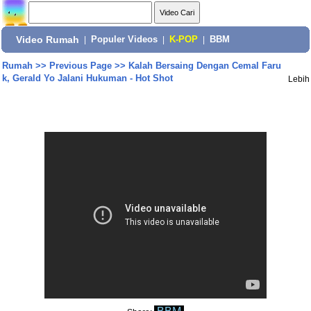
Video Rumah
|
Populer Videos
|
K-POP
|
BBM
Rumah
>>
Previous Page
>>
Kalah Bersaing Dengan Cemal Faru
k, Gerald Yo Jalani Hukuman - Hot Shot
Lebih