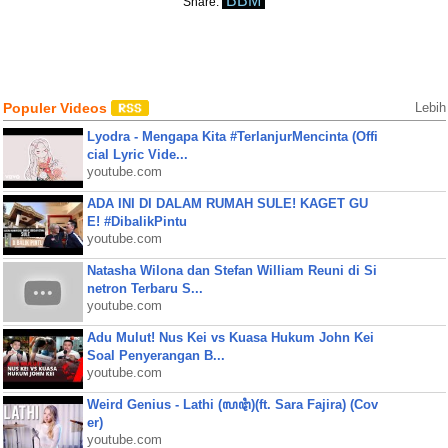
BBM
Share:
Populer Videos
Lebih
Lyodra - Mengapa Kita #TerlanjurMencinta (Offi
cial Lyric Vide...
youtube.com
ADA INI DI DALAM RUMAH SULE! KAGET GU
E! #DibalikPintu
youtube.com
Natasha Wilona dan Stefan William Reuni di Si
netron Terbaru S...
youtube.com
Adu Mulut! Nus Kei vs Kuasa Hukum John Kei
Soal Penyerangan B...
youtube.com
Weird Genius - Lathi (ꦭꦛꦶ)(ft. Sara Fajira) (Cov
er)
youtube.com