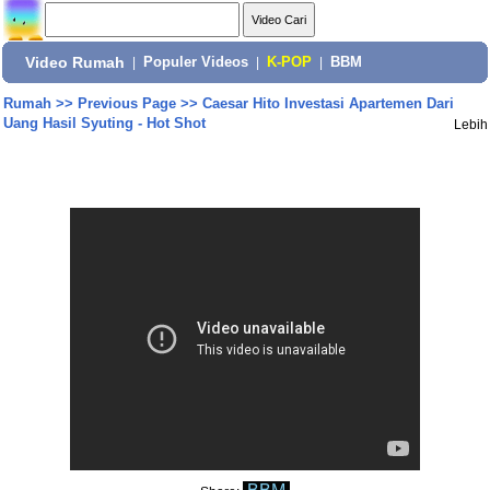
Video Rumah
|
Populer Videos
|
K-POP
|
BBM
Rumah
>>
Previous Page
>>
Caesar Hito Investasi Apartemen Dari
Uang Hasil Syuting - Hot Shot
Lebih