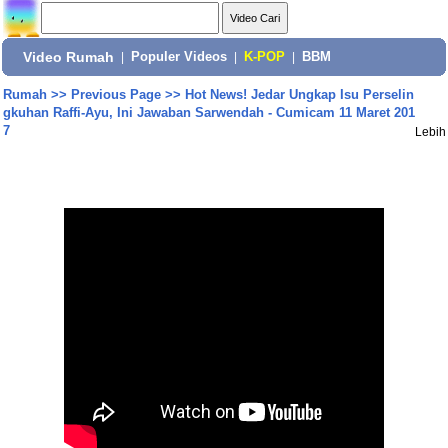
Video Rumah
|
Populer Videos
|
K-POP
|
BBM
Rumah
>>
Previous Page
>>
Hot News! Jedar Ungkap Isu Perselin
gkuhan Raffi-Ayu, Ini Jawaban Sarwendah - Cumicam 11 Maret 201
7
Lebih