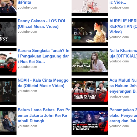
ikPintu
ic Vide...
youtube.com
youtube.com
Denny Caknan - LOS DOL
AURELIE HER
(Official Music Video)
KEPASTIAN (Of
youtube.com
Video)
youtube.com
Karena Sengketa Tanah? In
Nella Kharism
i Pengakuan Langsung dar
uja [OFFICIAL
i Nus Kei So...
youtube.com
youtube.com
NOAH - Kala Cinta Menggo
Adu Mulut! Nu
da (Official Music Video)
sa Hukum John
youtube.com
enyerangan B.
youtube.com
Belum Lama Bebas, Bos Pr
Penampakan 2
eman Jakarta John Kei Ke
elaku Penyera
mbali Ditangk...
erang dan Jak.
youtube.com
youtube.com