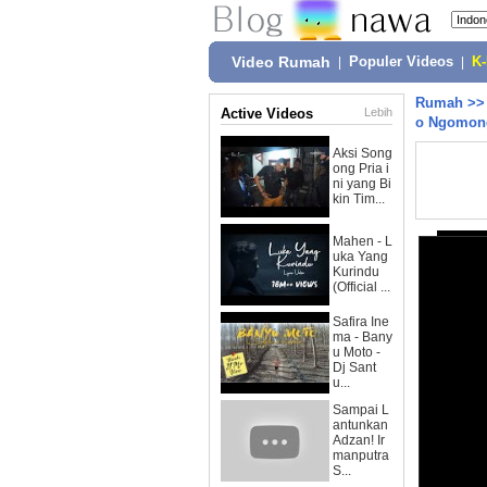
Video Rumah
|
Populer Videos
|
K
Rumah
>
Active Videos
Lebih
o Ngomong
Aksi Song
ong Pria i
ni yang Bi
kin Tim...
Mahen - L
uka Yang
Kurindu
(Official ...
Safira Ine
ma - Bany
u Moto -
Dj Sant
u...
Sampai L
antunkan
Adzan! Ir
manputra
S...