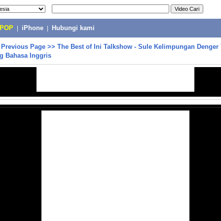
-POP
|
iPhone
|
Hubungi kami
>
Previous Page
>>
The Best of Ini Talkshow - Sule Kelimpungan Denger 
 Bahasa Inggris