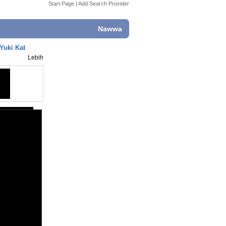
Start Page
|
Add Search Provider
Nawwa
Yuki Kat
Lebih