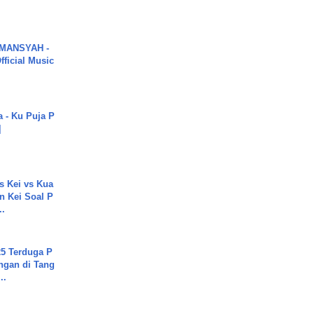
MANSYAH -
ficial Music
a - Ku Puja P
]
s Kei vs Kua
 Kei Soal P
..
5 Terduga P
ngan di Tang
..