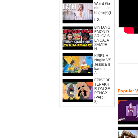
Weird Ge
nius - Lat
hi (ꦭꦛꦶ)(f
t. Sar...
BINTANG
EMON D
ARI GA S
ENGAJA
SAMPE
N...
KISRUH
Nagita VS
Jessica Is
kandar,
A...
EPISODE
TERAKHI
R OM GE
Populer 
PENG?
(PART
2)...