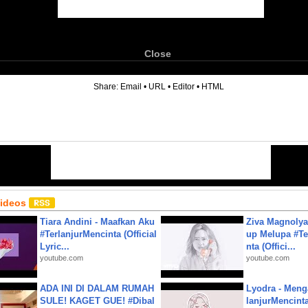
Close
6
Share:
Email
•
URL
•
Editor
•
HTML
Videos
Tiara Andini - Maafkan Aku
Ziva Magnolya
#TerlanjurMencinta (Official
up Melupa #Te
Lyric...
nta (Offici...
youtube.com
youtube.com
ADA INI DI DALAM RUMAH
Lyodra - Meng
SULE! KAGET GUE! #Dibal
lanjurMencinta 