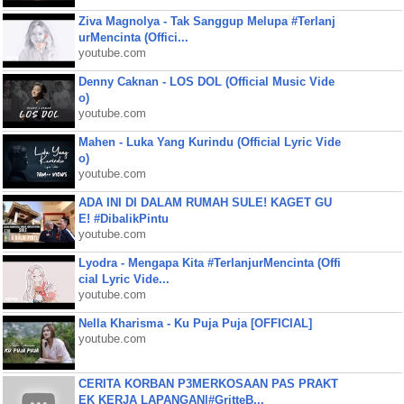
Ziva Magnolya - Tak Sanggup Melupa #Terlanj
urMencinta (Offici...
youtube.com
Denny Caknan - LOS DOL (Official Music Vide
o)
youtube.com
Mahen - Luka Yang Kurindu (Official Lyric Vide
o)
youtube.com
ADA INI DI DALAM RUMAH SULE! KAGET GU
E! #DibalikPintu
youtube.com
Lyodra - Mengapa Kita #TerlanjurMencinta (Offi
cial Lyric Vide...
youtube.com
Nella Kharisma - Ku Puja Puja [OFFICIAL]
youtube.com
CERITA KORBAN P3MERKOSAAN PAS PRAKT
EK KERJA LAPANGAN|#GritteB...