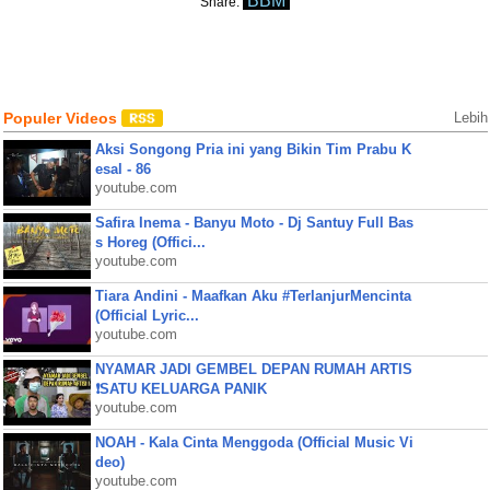
BBM
Share:
Populer Videos
Lebih
Aksi Songong Pria ini yang Bikin Tim Prabu K
esal - 86
youtube.com
Safira Inema - Banyu Moto - Dj Santuy Full Bas
s Horeg (Offici...
youtube.com
Tiara Andini - Maafkan Aku #TerlanjurMencinta
(Official Lyric...
youtube.com
NYAMAR JADI GEMBEL DEPAN RUMAH ARTIS
❗SATU KELUARGA PANIK
youtube.com
NOAH - Kala Cinta Menggoda (Official Music Vi
deo)
youtube.com