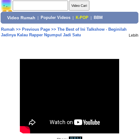
Video Rumah
|
Populer Videos
|
K-POP
|
BBM
Rumah
>>
Previous Page
>>
The Best of Ini Talkshow - Beginilah
Jadinya Kalau Rapper Ngumpul Jadi Satu
Lebih