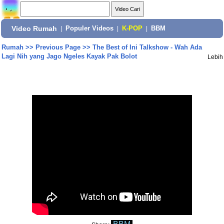
Video Rumah
|
Populer Videos
|
K-POP
|
BBM
Rumah
>>
Previous Page
>>
The Best of Ini Talkshow - Wah Ada
Lagi Nih yang Jago Ngeles Kayak Pak Bolot
Lebih