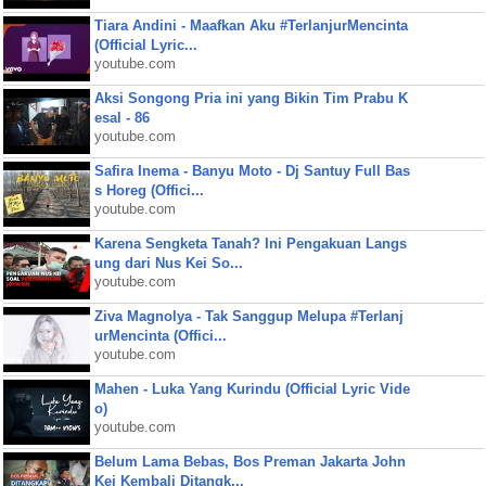
Tiara Andini - Maafkan Aku #TerlanjurMencinta
(Official Lyric...
youtube.com
Aksi Songong Pria ini yang Bikin Tim Prabu K
esal - 86
youtube.com
Safira Inema - Banyu Moto - Dj Santuy Full Bas
s Horeg (Offici...
youtube.com
Karena Sengketa Tanah? Ini Pengakuan Langs
ung dari Nus Kei So...
youtube.com
Ziva Magnolya - Tak Sanggup Melupa #Terlanj
urMencinta (Offici...
youtube.com
Mahen - Luka Yang Kurindu (Official Lyric Vide
o)
youtube.com
Belum Lama Bebas, Bos Preman Jakarta John
Kei Kembali Ditangk...