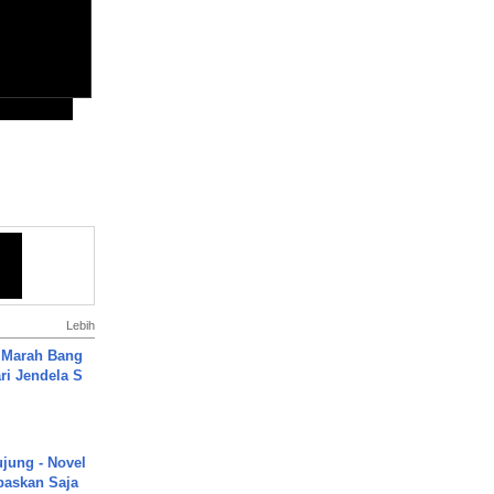
Lebih
 Marah Bang
ari Jendela S
.
ujung - Novel
paskan Saja