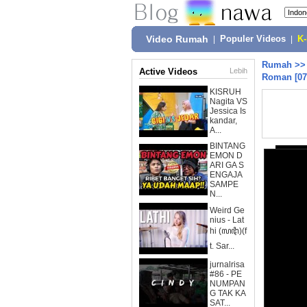
Video Rumah
|
Populer Videos
|
K
Rumah
>
Active Videos
Lebih
Roman [07
KISRUH
Nagita VS
Jessica Is
kandar,
A...
BINTANG
EMON D
ARI GA S
ENGAJA
SAMPE
N...
Weird Ge
nius - Lat
hi (ꦭꦛꦶ)(f
t. Sar...
jurnalrisa
#86 - PE
NUMPAN
G TAK KA
SAT...