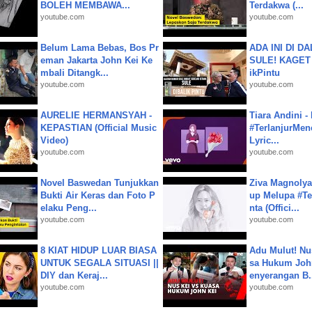
BOLEH MEMBAWA...
Terdakwa (...
youtube.com
youtube.com
Belum Lama Bebas, Bos Pr
ADA INI DI 
eman Jakarta John Kei Ke
SULE! KAGET 
mbali Ditangk...
ikPintu
youtube.com
youtube.com
AURELIE HERMANSYAH -
Tiara Andini -
KEPASTIAN (Official Music
#TerlanjurMenc
Video)
Lyric...
youtube.com
youtube.com
Novel Baswedan Tunjukkan
Ziva Magnolya
Bukti Air Keras dan Foto P
up Melupa #Te
elaku Peng...
nta (Offici...
youtube.com
youtube.com
8 KIAT HIDUP LUAR BIASA
Adu Mulut! Nu
UNTUK SEGALA SITUASI ||
sa Hukum John
DIY dan Keraj...
enyerangan B.
youtube.com
youtube.com