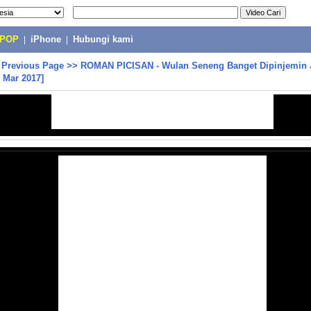
-POP
|
iPhone
|
Hubungi kami
>
Previous Page
>>
ROMAN PICISAN - Wulan Seneng Banget Dipinjemin 
 Mar 2017]