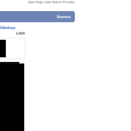
Start Page
|
Add Search Provider
Nawwa
Jaketnya
Lebih