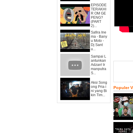
EPISODE
TERAKHI
R OM GE
PENG?
(PART
2)...
Safira Ine
ma - Bany
u Moto -
Dj Sant
u...
Sampai L
antunkan
Adzan! Ir
manputra
S...
Aksi Song
ong Pria i
Populer 
ni yang Bi
kin Tim...