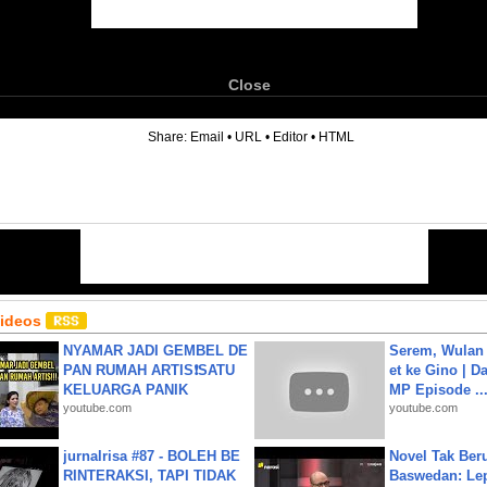
Close
6
Share:
Email
•
URL
•
Editor
•
HTML
Videos
NYAMAR JADI GEMBEL DE
Serem, Wulan
PAN RUMAH ARTIS❗SATU
et ke Gino | D
KELUARGA PANIK
MP Episode ..
youtube.com
youtube.com
jurnalrisa #87 - BOLEH BE
Novel Tak Ber
RINTERAKSI, TAPI TIDAK
Baswedan: Le