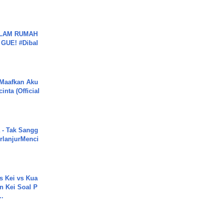
DALAM RUMAH
GUE! #Dibal
 Maafkan Aku
inta (Official
 - Tak Sangg
rlanjurMenci
s Kei vs Kua
 Kei Soal P
..