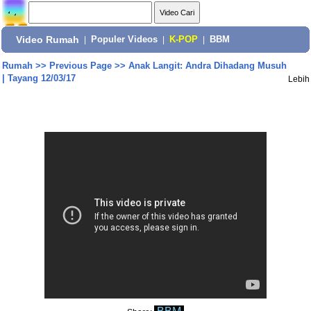
Video Rumah
|
Populer Videos
|
K-POP
|
BBM
Rumah
>>
Previous Page
>>
Anak Langit: Andra Dihadang Musuh
| Tayang 12/03/17
Lebih