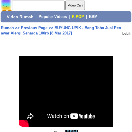
Video Rumah
|
Populer Videos
|
K-POP
|
BBM
Rumah
>>
Previous Page
>>
BUYUNG UPIK - Bang Toha Jual Pen
awar Alergi Seharga 100rb [8 Mar 2017]
Lebih