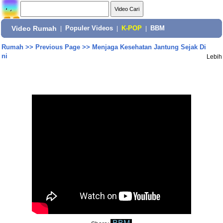
Video Rumah
|
Populer Videos
|
K-POP
|
BBM
Rumah
>>
Previous Page
>>
Menjaga Kesehatan Jantung Sejak Di
ni
Lebih