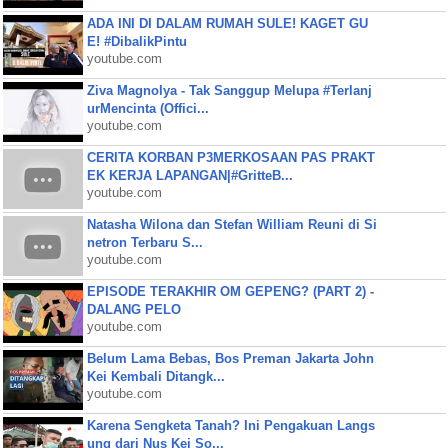
ADA INI DI DALAM RUMAH SULE! KAGET GU
E! #DibalikPintu
youtube.com
Ziva Magnolya - Tak Sanggup Melupa #Terlanj
urMencinta (Offici...
youtube.com
CERITA KORBAN P3MERKOSAAN PAS PRAKT
EK KERJA LAPANGAN|#GritteB...
youtube.com
Natasha Wilona dan Stefan William Reuni di Si
netron Terbaru S...
youtube.com
EPISODE TERAKHIR OM GEPENG? (PART 2) -
DALANG PELO
youtube.com
Belum Lama Bebas, Bos Preman Jakarta John
Kei Kembali Ditangk...
youtube.com
Karena Sengketa Tanah? Ini Pengakuan Langs
ung dari Nus Kei So...