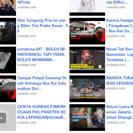
ikPintu
nta (Offici...
youtube.com
youtube.com
Aksi Songong Pria ini yan
Karena Sengke
g Bikin Tim Prabu Kesal - 8
i Pengakuan 
6
i Nus Kei So...
youtube.com
youtube.com
jurnalrisa #87 - BOLEH BE
Novel Tak Ber
RINTERAKSI, TAPI TIDAK
Baswedan: Le
BOLEH MEMBAWA...
Terdakwa (...
youtube.com
youtube.com
Sampai Panjat Genteng! Ki
BAHAYA TUKA
sah Keluarga Nus Kei Sela
MAN SEKARA
matkan Diri...
youtube.com
youtube.com
CERITA KORBAN P3MERK
Belum Lama B
OSAAN PAS PRAKTEK KE
eman Jakarta 
RJA LAPANGAN|#GritteB...
mbali Ditangk.
youtube.com
youtube.com