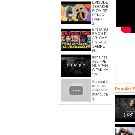
EPISODE
TERAKHI
R OM GE
PENG?
(PART
2)...
BINTANG
EMON D
ARI GA S
ENGAJA
SAMPE
N...
jurnalrisa
#86 - PE
NUMPAN
G TAK KA
SAT...
Sampai L
antunkan
Populer 
Adzan! Ir
manputra
S...