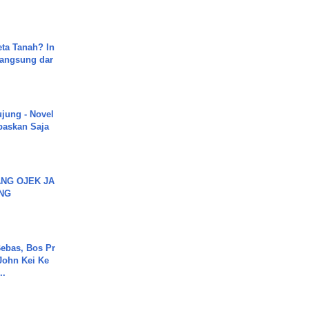
ta Tanah? In
Langsung dar
ujung - Novel
paskan Saja
NG OJEK JA
NG
ebas, Bos Pr
John Kei Ke
..