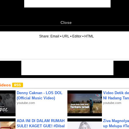
Close
6
Share:
Email
•
URL
•
Editor
•
HTML
Videos
Denny Caknan - LOS DOL
Video Detik det
(Official Music Video)
NI Hadang Tank
youtube.com
youtube.com
ADA INI DI DALAM RUMAH
Ziva Magnolya
SULE! KAGET GUE! #Dibal
up Melupa #Te