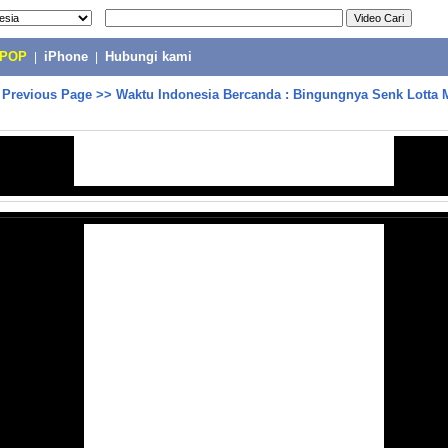
-POP
|
iPhone
|
Hubungi kami
>
Previous Page
>>
Waktu Indonesia Bercanda : Bingungnya Senk Lotta 