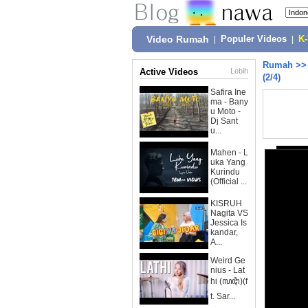
Video Rumah
|
Populer Videos
|
K
Rumah
>
Active Videos
Lebih
(2/4)
Safira Ine
ma - Bany
u Moto -
Dj Sant
u...
Mahen - L
uka Yang
Kurindu
(Official ...
KISRUH
Nagita VS
Jessica Is
kandar,
A...
Weird Ge
nius - Lat
hi (ꦭꦛꦶ)(f
t. Sar...