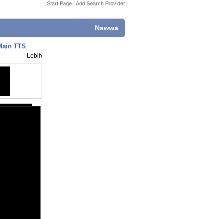
Start Page
|
Add Search Provider
Nawwa
Main TTS
Lebih