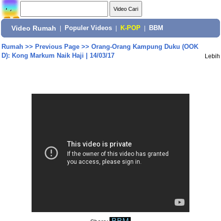
Video Rumah
|
Populer Videos
|
K-POP
|
BBM
Rumah
>>
Previous Page
>>
Orang-Orang Kampung Duku (OOK
D): Kong Markum Naik Haji | 14/03/17
Lebih