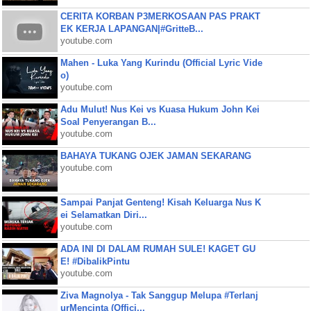
CERITA KORBAN P3MERKOSAAN PAS PRAKT
EK KERJA LAPANGAN|#GritteB...
youtube.com
Mahen - Luka Yang Kurindu (Official Lyric Vide
o)
youtube.com
Adu Mulut! Nus Kei vs Kuasa Hukum John Kei
Soal Penyerangan B...
youtube.com
BAHAYA TUKANG OJEK JAMAN SEKARANG
youtube.com
Sampai Panjat Genteng! Kisah Keluarga Nus K
ei Selamatkan Diri...
youtube.com
ADA INI DI DALAM RUMAH SULE! KAGET GU
E! #DibalikPintu
youtube.com
Ziva Magnolya - Tak Sanggup Melupa #Terlanj
urMencinta (Offici...