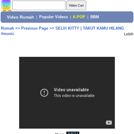
Video Rumah
|
Populer Videos
|
K-POP
|
BBM
Rumah
>>
Previous Page
>>
SELVI KITTY | TAKUT KAMU HILANG
#music
Lebih