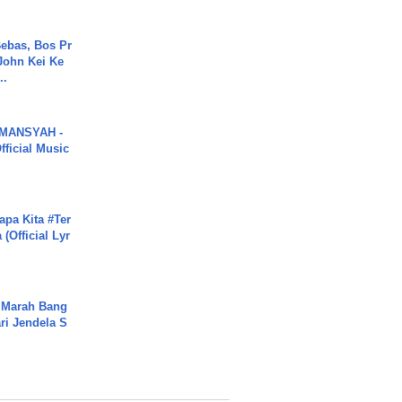
ebas, Bos Pr
John Kei Ke
..
MANSYAH -
ficial Music
apa Kita #Ter
(Official Lyr
 Marah Bang
ari Jendela S
.