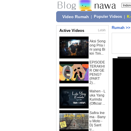
Video Rumah
|
Populer Videos
|
K
Rumah
>
Active Videos
Lebih
Aksi Song
ong Pria i
ni yang Bi
kin Tim...
EPISODE
TERAKHI
R OM GE
PENG?
(PART
2)...
Mahen - L
uka Yang
Kurindu
(Official ...
Safira Ine
ma - Bany
u Moto -
Dj Sant
u...