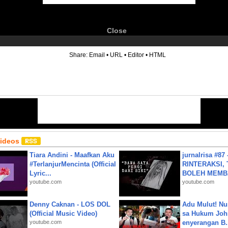
Close
6
Share:
Email
•
URL
•
Editor
•
HTML
Videos
Tiara Andini - Maafkan Aku
jurnalrisa #8
#TerlanjurMencinta (Official
RINTERAKSI, 
Lyric...
BOLEH MEMBA
youtube.com
youtube.com
Denny Caknan - LOS DOL
Adu Mulut! Nu
(Official Music Video)
sa Hukum John
youtube.com
enyerangan B.