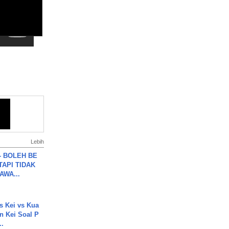
Lebih
7 - BOLEH BE
TAPI TIDAK
WA...
s Kei vs Kua
 Kei Soal P
..