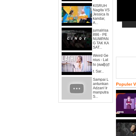
KISRUH
Nagita VS
Jessica Is
kandar,
A...
jurnalrisa
#86 - PE
NUMPAN
G TAK KA
SAT...
Weird Ge
nius - Lat
hi (ꦭꦛꦶ)(f
t. Sar...
Sampai L
antunkan
Populer 
Adzan! Ir
manputra
S...