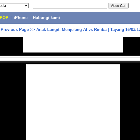
-POP
|
iPhone
|
Hubungi kami
>
Previous Page
>>
Anak Langit: Menjelang Al vs Rimba | Tayang 16/03/1