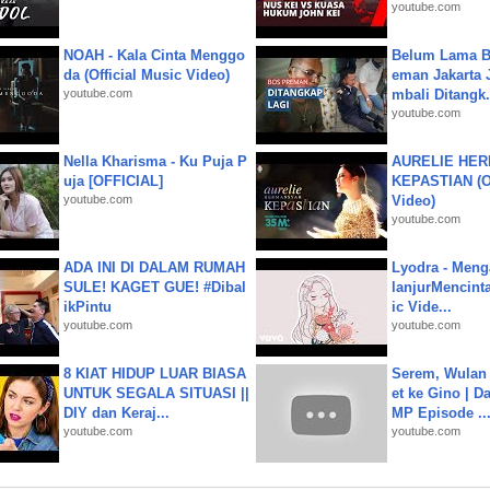
youtube.com
NOAH - Kala Cinta Menggo
Belum Lama B
da (Official Music Video)
eman Jakarta 
youtube.com
mbali Ditangk.
youtube.com
Nella Kharisma - Ku Puja P
AURELIE HER
uja [OFFICIAL]
KEPASTIAN (Of
youtube.com
Video)
youtube.com
ADA INI DI DALAM RUMAH
Lyodra - Meng
SULE! KAGET GUE! #Dibal
lanjurMencinta 
ikPintu
ic Vide...
youtube.com
youtube.com
8 KIAT HIDUP LUAR BIASA
Serem, Wulan
UNTUK SEGALA SITUASI ||
et ke Gino | D
DIY dan Keraj...
MP Episode ..
youtube.com
youtube.com