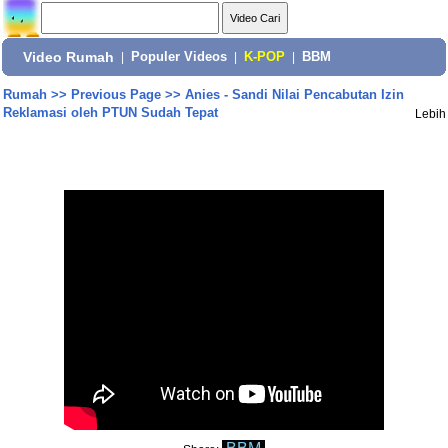
Video Rumah
|
Populer Videos
|
K-POP
|
BBM
Rumah
>>
Previous Page
>>
Anies - Sandi Nilai Pencabutan Izin
Reklamasi oleh PTUN Sudah Tepat
Lebih