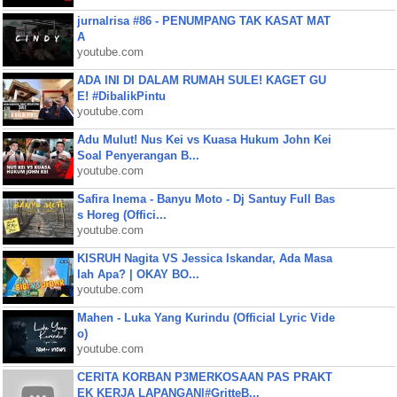
jurnalrisa #86 - PENUMPANG TAK KASAT MAT
A
youtube.com
ADA INI DI DALAM RUMAH SULE! KAGET GU
E! #DibalikPintu
youtube.com
Adu Mulut! Nus Kei vs Kuasa Hukum John Kei
Soal Penyerangan B...
youtube.com
Safira Inema - Banyu Moto - Dj Santuy Full Bas
s Horeg (Offici...
youtube.com
KISRUH Nagita VS Jessica Iskandar, Ada Masa
lah Apa? | OKAY BO...
youtube.com
Mahen - Luka Yang Kurindu (Official Lyric Vide
o)
youtube.com
CERITA KORBAN P3MERKOSAAN PAS PRAKT
EK KERJA LAPANGAN|#GritteB...