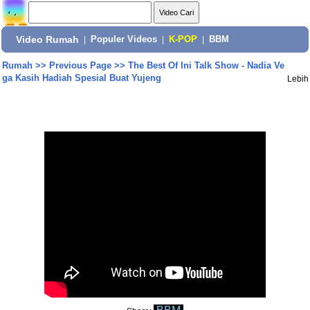
Video Rumah
|
Populer Videos
|
K-POP
|
BBM
Rumah
>>
Previous Page
>>
The Best Of Ini Talk Show - Nadia Ve
ga Kasih Hadiah Spesial Buat Yujeng
Lebih