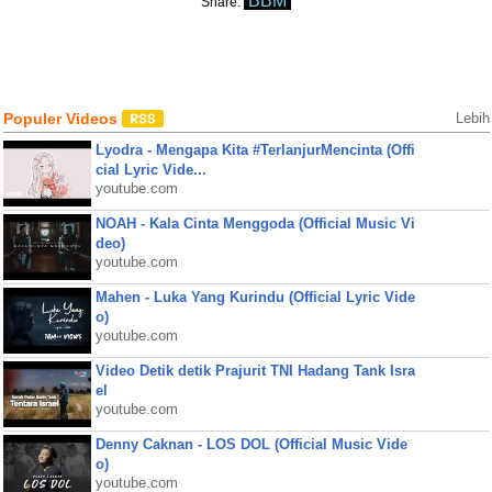
BBM
Share:
Populer Videos
Lebih
Lyodra - Mengapa Kita #TerlanjurMencinta (Offi
cial Lyric Vide...
youtube.com
NOAH - Kala Cinta Menggoda (Official Music Vi
deo)
youtube.com
Mahen - Luka Yang Kurindu (Official Lyric Vide
o)
youtube.com
Video Detik detik Prajurit TNI Hadang Tank Isra
el
youtube.com
Denny Caknan - LOS DOL (Official Music Vide
o)
youtube.com