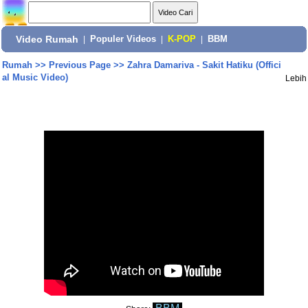
Video Rumah
|
Populer Videos
|
K-POP
|
BBM
Rumah
>>
Previous Page
>>
Zahra Damariva - Sakit Hatiku (Offici
al Music Video)
Lebih