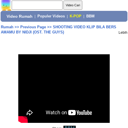
Video Rumah
|
Populer Videos
|
K-POP
|
BBM
Rumah
>>
Previous Page
>>
SHOOTING VIDEO KLIP BILA BERS
AMAMU BY NIDJI (OST. THE GUYS)
Lebih