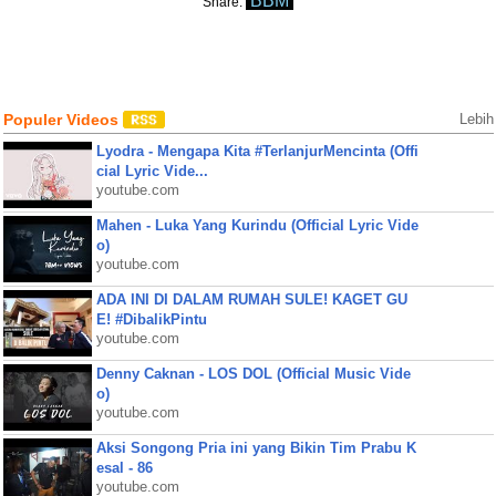
BBM
Share:
Populer Videos
Lebih
Lyodra - Mengapa Kita #TerlanjurMencinta (Offi
cial Lyric Vide...
youtube.com
Mahen - Luka Yang Kurindu (Official Lyric Vide
o)
youtube.com
ADA INI DI DALAM RUMAH SULE! KAGET GU
E! #DibalikPintu
youtube.com
Denny Caknan - LOS DOL (Official Music Vide
o)
youtube.com
Aksi Songong Pria ini yang Bikin Tim Prabu K
esal - 86
youtube.com