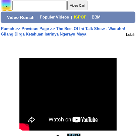
Video Rumah
|
Populer Videos
|
K-POP
|
BBM
Rumah
>>
Previous Page
>>
The Best Of Ini Talk Show - Waduhh!
Gilang Dirga Ketahuan Istrinya Ngerayu Maya
Lebih