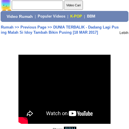
Video Rumah
|
Populer Videos
|
K-POP
|
BBM
Rumah
>>
Previous Page
>>
DUNIA TERBALIK - Dadang Lagi Pus
ing Malah Si Idoy Tambah Bikin Pusing [18 MAR 2017]
Lebih