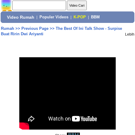
Video Rumah
|
Populer Videos
|
K-POP
|
BBM
Rumah
>>
Previous Page
>>
The Best Of Ini Talk Show - Surpise
Buat Ririn Dwi Ariyanti
Lebih