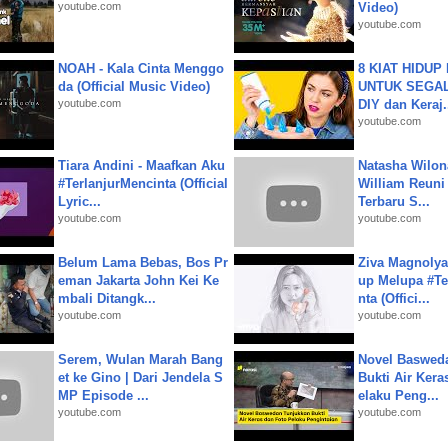
youtube.com
Video)
youtube.com
NOAH - Kala Cinta Menggo
8 KIAT HIDUP
da (Official Music Video)
UNTUK SEGALA
youtube.com
DIY dan Keraj.
youtube.com
Tiara Andini - Maafkan Aku
Natasha Wilon
#TerlanjurMencinta (Official
William Reuni 
Lyric...
Terbaru S...
youtube.com
youtube.com
Belum Lama Bebas, Bos Pr
Ziva Magnolya
eman Jakarta John Kei Ke
up Melupa #Te
mbali Ditangk...
nta (Offici...
youtube.com
youtube.com
Serem, Wulan Marah Bang
Novel Baswed
et ke Gino | Dari Jendela S
Bukti Air Kera
MP Episode ...
elaku Peng...
youtube.com
youtube.com