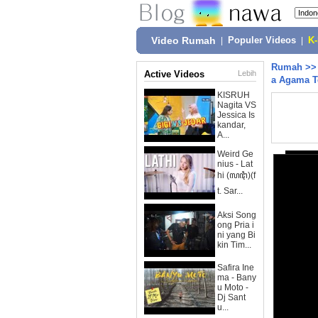
Video Rumah
|
Populer Videos
|
K
Rumah
>
Active Videos
Lebih
a Agama T
KISRUH
Nagita VS
Jessica Is
kandar,
A...
Weird Ge
nius - Lat
hi (ꦭꦛꦶ)(f
t. Sar...
Aksi Song
ong Pria i
ni yang Bi
kin Tim...
Safira Ine
ma - Bany
u Moto -
Dj Sant
u...