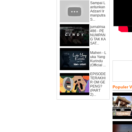
Sampai L
antunkan
Adzan! Ir
manputra
S...
jurnalrisa
#86 - PE
NUMPAN
G TAK KA
SAT...
Mahen - L
uka Yang
Kurindu
(Official ...
EPISODE
TERAKHI
R OM GE
PENG?
Populer 
(PART
2)...