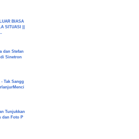
 LUAR BIASA
 SITUASI ||
..
a dan Stefan
di Sinetron
 - Tak Sangg
rlanjurMenci
an Tunjukkan
s dan Foto P