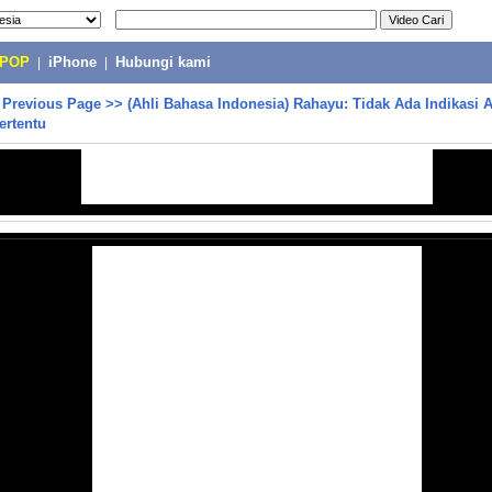
-POP
|
iPhone
|
Hubungi kami
>
Previous Page
>>
(Ahli Bahasa Indonesia) Rahayu: Tidak Ada Indikasi 
ertentu