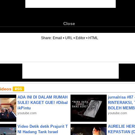
Close
6
Share:
Email
•
URL
•
Editor
•
HTML
Videos
ADA INI DI DALAM RUMAH
jurnalrisa #8
SULE! KAGET GUE! #Dibal
RINTERAKSI, 
ikPintu
BOLEH MEMBA
youtube.com
youtube.com
Video Detik detik Prajurit T
AURELIE HER
NI Hadang Tank Israel
KEPASTIAN (Of