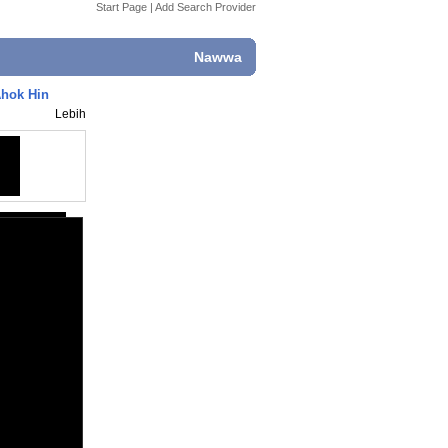
Start Page
|
Add Search Provider
Nawwa
Ahok Hin
Lebih