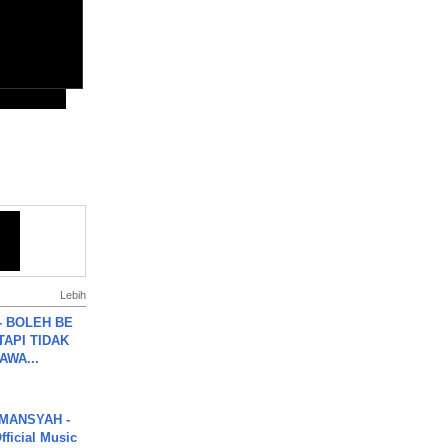
Lebih
7 - BOLEH BE
TAPI TIDAK
WA...
MANSYAH -
ficial Music