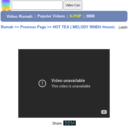
Video Rumah
|
Populer Videos
|
K-POP
|
BBM
Rumah
>>
Previous Page
>>
HOT TEA | MELODY RINDU #music
Lebih
BBM
Share: