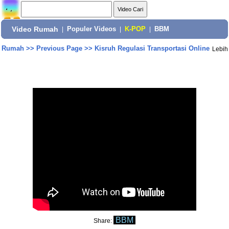
Video Rumah
|
Populer Videos
|
K-POP
|
BBM
Rumah
>>
Previous Page
>>
Kisruh Regulasi Transportasi Online
Lebih
BBM
Share: