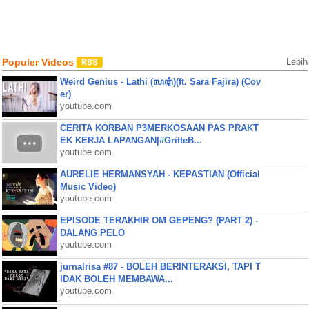
Populer Videos
Lebih
Weird Genius - Lathi (ꦭꦛꦶ)(ft. Sara Fajira) (Cov
er)
youtube.com
CERITA KORBAN P3MERKOSAAN PAS PRAKT
EK KERJA LAPANGAN|#GritteB...
youtube.com
AURELIE HERMANSYAH - KEPASTIAN (Official
Music Video)
youtube.com
EPISODE TERAKHIR OM GEPENG? (PART 2) -
DALANG PELO
youtube.com
jurnalrisa #87 - BOLEH BERINTERAKSI, TAPI T
IDAK BOLEH MEMBAWA...
youtube.com