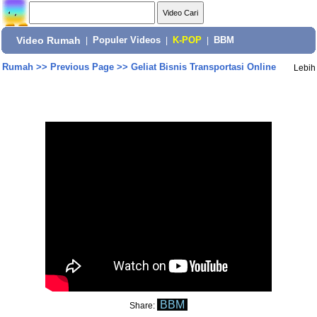
Video Rumah
|
Populer Videos
|
K-POP
|
BBM
Rumah
>>
Previous Page
>>
Geliat Bisnis Transportasi Online
Lebih
BBM
Share: