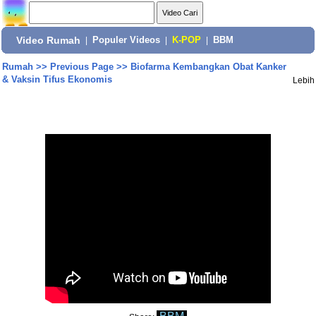
Video Rumah
|
Populer Videos
|
K-POP
|
BBM
Rumah
>>
Previous Page
>>
Biofarma Kembangkan Obat Kanker
& Vaksin Tifus Ekonomis
Lebih