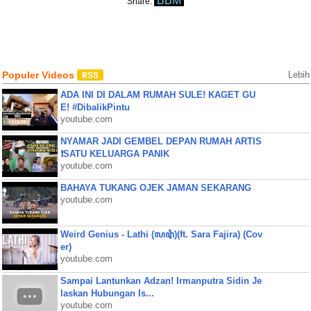
BBM
Share:
Populer Videos
Lebih
ADA INI DI DALAM RUMAH SULE! KAGET GU
E! #DibalikPintu
youtube.com
NYAMAR JADI GEMBEL DEPAN RUMAH ARTIS
❗SATU KELUARGA PANIK
youtube.com
BAHAYA TUKANG OJEK JAMAN SEKARANG
youtube.com
Weird Genius - Lathi (ꦭꦛꦶ)(ft. Sara Fajira) (Cov
er)
youtube.com
Sampai Lantunkan Adzan! Irmanputra Sidin Je
laskan Hubungan Is...
youtube.com