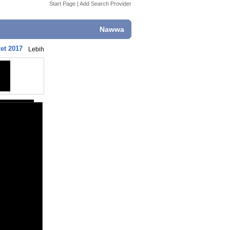
Start Page
|
Add Search Provider
Nawwa
et 2017
Lebih