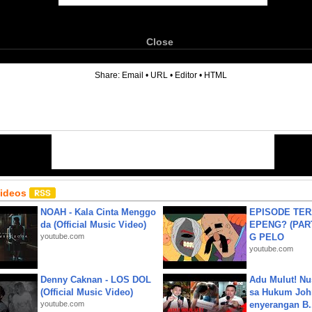
Close
6
Share:
Email
•
URL
•
Editor
•
HTML
Videos
NOAH - Kala Cinta Menggo
EPISODE TER
da (Official Music Video)
EPENG? (PART
youtube.com
G PELO
youtube.com
Denny Caknan - LOS DOL
Adu Mulut! Nu
(Official Music Video)
sa Hukum John
youtube.com
enyerangan B.