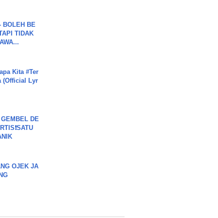
7 - BOLEH BE
TAPI TIDAK
WA...
apa Kita #Ter
(Official Lyr
 GEMBEL DE
RTIS❗SATU
ANIK
NG OJEK JA
NG