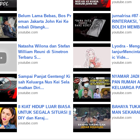
youtube.com
Belum Lama Bebas, Bos Pr
jurnalrisa #8
eman Jakarta John Kei Ke
RINTERAKSI, 
mbali Ditangk...
BOLEH MEMBA
youtube.com
youtube.com
Natasha Wilona dan Stefan
Lyodra - Meng
William Reuni di Sinetron
lanjurMencinta 
Terbaru S...
ic Vide...
youtube.com
youtube.com
Sampai Panjat Genteng! Ki
NYAMAR JADI
sah Keluarga Nus Kei Sela
PAN RUMAH A
matkan Diri...
KELUARGA P
youtube.com
youtube.com
8 KIAT HIDUP LUAR BIASA
BAHAYA TUKA
UNTUK SEGALA SITUASI ||
MAN SEKARA
DIY dan Keraj...
youtube.com
youtube.com