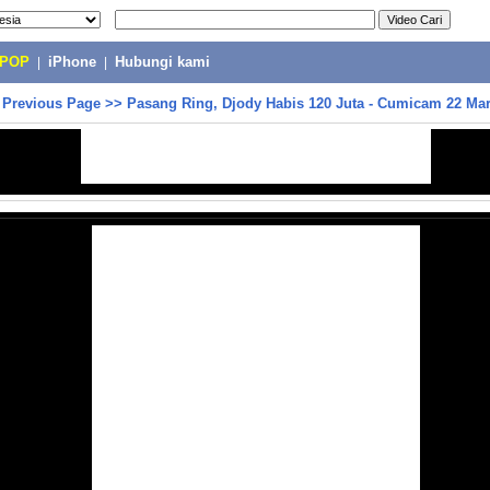
-POP
|
iPhone
|
Hubungi kami
>
Previous Page
>>
Pasang Ring, Djody Habis 120 Juta - Cumicam 22 Mar