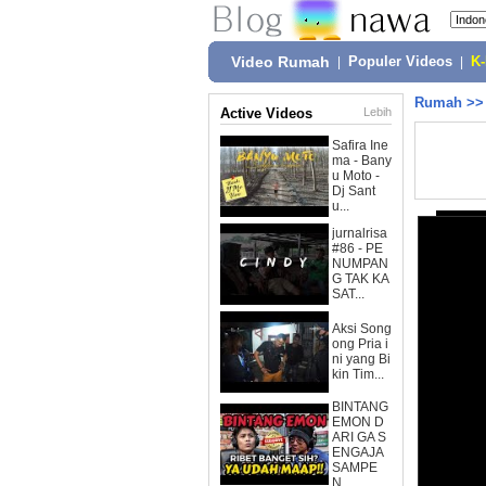
Video Rumah
|
Populer Videos
|
K
Rumah
>
Active Videos
Lebih
Safira Ine
ma - Bany
u Moto -
Dj Sant
u...
jurnalrisa
#86 - PE
NUMPAN
G TAK KA
SAT...
Aksi Song
ong Pria i
ni yang Bi
kin Tim...
BINTANG
EMON D
ARI GA S
ENGAJA
SAMPE
N...