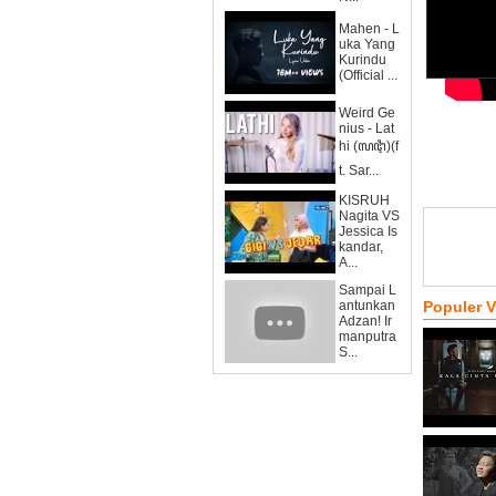
Mahen - L
uka Yang
Kurindu
(Official ...
Weird Ge
nius - Lat
hi (ꦭꦛꦶ)(f
t. Sar...
KISRUH
Nagita VS
Jessica Is
kandar,
A...
Sampai L
antunkan
Populer 
Adzan! Ir
manputra
S...