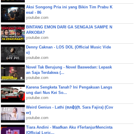
Aksi Songong Pria ini yang Bikin Tim Prabu K
esal - 86
youtube.com
BINTANG EMON DARI GA SENGAJA SAMPE N
ARKOBA?
youtube.com
Denny Caknan - LOS DOL (Official Music Vide
o)
youtube.com
Novel Tak Berujung - Novel Baswedan: Lepask
an Saja Terdakwa (...
youtube.com
Karena Sengketa Tanah? Ini Pengakuan Langs
ung dari Nus Kei So...
youtube.com
Weird Genius - Lathi (ꦭꦛꦶ)(ft. Sara Fajira) (Cov
er)
youtube.com
Tiara Andini - Maafkan Aku #TerlanjurMencinta
(Official Lyric...