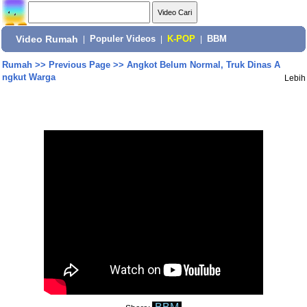
Video Rumah
|
Populer Videos
|
K-POP
|
BBM
Rumah
>>
Previous Page
>>
Angkot Belum Normal, Truk Dinas A
ngkut Warga
Lebih