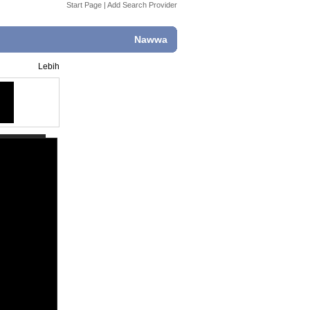
Start Page
|
Add Search Provider
Nawwa
Lebih