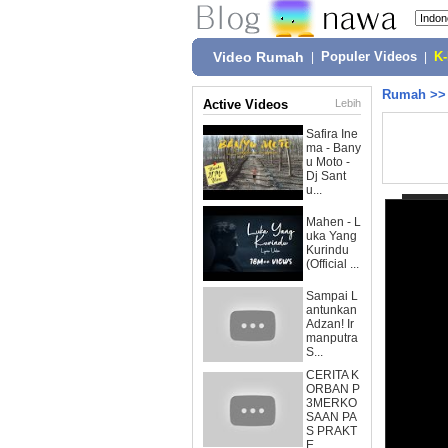
Video Rumah
|
Populer Videos
|
K
Rumah
>
Active Videos
Lebih
Safira Ine
ma - Bany
u Moto -
Dj Sant
u...
Mahen - L
uka Yang
Kurindu
(Official ...
Sampai L
antunkan
Adzan! Ir
manputra
S...
CERITA K
ORBAN P
3MERKO
SAAN PA
S PRAKT
E...