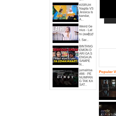
KISRUH
Nagita VS
Jessica Is
kandar,
A...
Weird Ge
nius - Lat
hi (ꦭꦛꦶ)(f
t. Sar...
BINTANG
EMON D
ARI GA S
ENGAJA
SAMPE
N...
jurnalrisa
Populer 
#86 - PE
NUMPAN
G TAK KA
SAT...