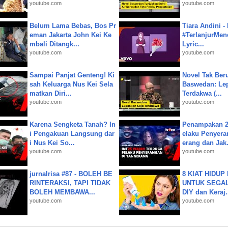
youtube.com
youtube.com
Belum Lama Bebas, Bos Pr
Tiara Andini -
eman Jakarta John Kei Ke
#TerlanjurMenc
mbali Ditangk...
Lyric...
youtube.com
youtube.com
Sampai Panjat Genteng! Ki
Novel Tak Ber
sah Keluarga Nus Kei Sela
Baswedan: Le
matkan Diri...
Terdakwa (...
youtube.com
youtube.com
Karena Sengketa Tanah? In
Penampakan 2
i Pengakuan Langsung dar
elaku Penyera
i Nus Kei So...
erang dan Jak.
youtube.com
youtube.com
jurnalrisa #87 - BOLEH BE
8 KIAT HIDUP
RINTERAKSI, TAPI TIDAK
UNTUK SEGALA
BOLEH MEMBAWA...
DIY dan Keraj.
youtube.com
youtube.com