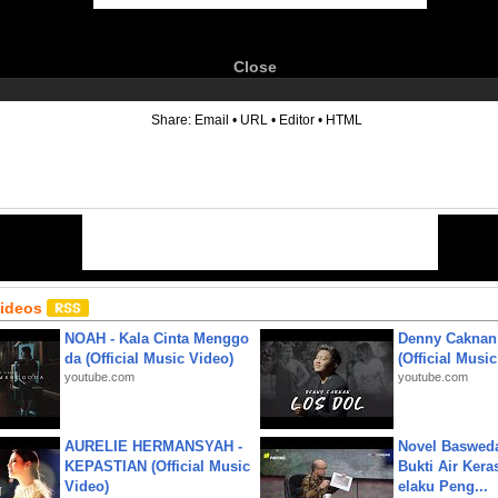
Close
6
Share:
Email
•
URL
•
Editor
•
HTML
Videos
NOAH - Kala Cinta Menggo
Denny Caknan
da (Official Music Video)
(Official Musi
youtube.com
youtube.com
AURELIE HERMANSYAH -
Novel Baswed
KEPASTIAN (Official Music
Bukti Air Kera
Video)
elaku Peng...