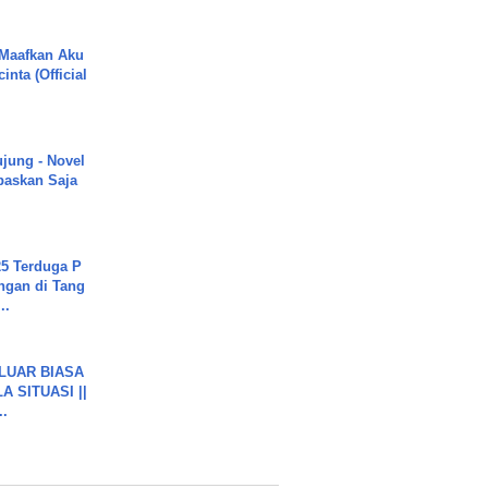
 Maafkan Aku
inta (Official
ujung - Novel
paskan Saja
5 Terduga P
ngan di Tang
..
 LUAR BIASA
 SITUASI ||
..