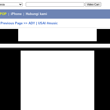
-POP
|
iPhone
|
Hubungi kami
>
Previous Page
>>
ADY | USAI #music