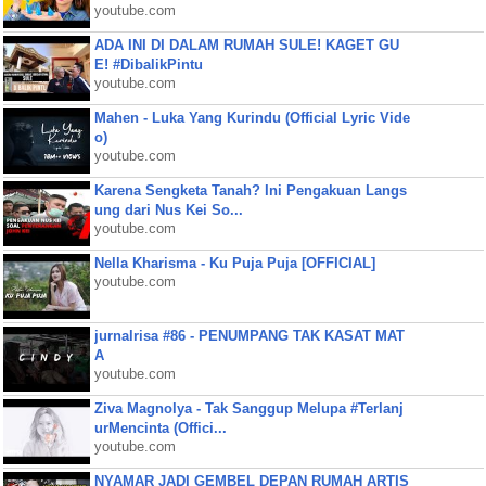
youtube.com
ADA INI DI DALAM RUMAH SULE! KAGET GU
E! #DibalikPintu
youtube.com
Mahen - Luka Yang Kurindu (Official Lyric Vide
o)
youtube.com
Karena Sengketa Tanah? Ini Pengakuan Langs
ung dari Nus Kei So...
youtube.com
Nella Kharisma - Ku Puja Puja [OFFICIAL]
youtube.com
jurnalrisa #86 - PENUMPANG TAK KASAT MAT
A
youtube.com
Ziva Magnolya - Tak Sanggup Melupa #Terlanj
urMencinta (Offici...
youtube.com
NYAMAR JADI GEMBEL DEPAN RUMAH ARTIS