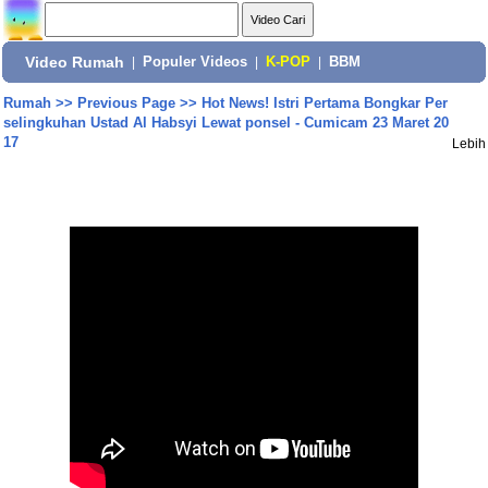
Video Rumah
|
Populer Videos
|
K-POP
|
BBM
Rumah
>>
Previous Page
>>
Hot News! Istri Pertama Bongkar Per
selingkuhan Ustad Al Habsyi Lewat ponsel - Cumicam 23 Maret 20
17
Lebih