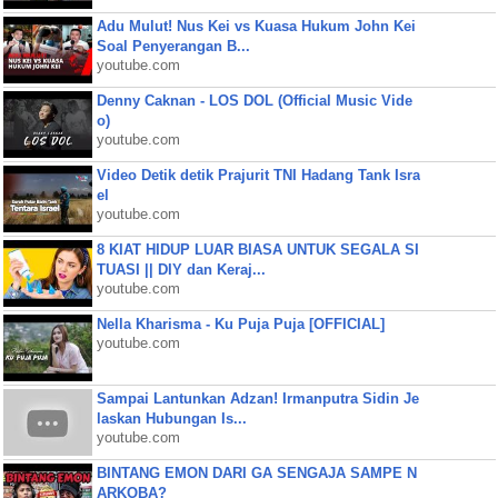
Adu Mulut! Nus Kei vs Kuasa Hukum John Kei
Soal Penyerangan B...
youtube.com
Denny Caknan - LOS DOL (Official Music Vide
o)
youtube.com
Video Detik detik Prajurit TNI Hadang Tank Isra
el
youtube.com
8 KIAT HIDUP LUAR BIASA UNTUK SEGALA SI
TUASI || DIY dan Keraj...
youtube.com
Nella Kharisma - Ku Puja Puja [OFFICIAL]
youtube.com
Sampai Lantunkan Adzan! Irmanputra Sidin Je
laskan Hubungan Is...
youtube.com
BINTANG EMON DARI GA SENGAJA SAMPE N
ARKOBA?