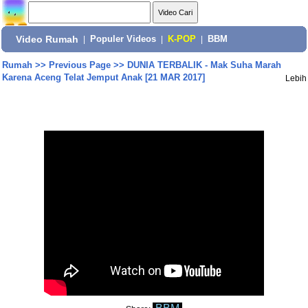
Video Rumah
|
Populer Videos
|
K-POP
|
BBM
Rumah
>>
Previous Page
>>
DUNIA TERBALIK - Mak Suha Marah
Karena Aceng Telat Jemput Anak [21 MAR 2017]
Lebih