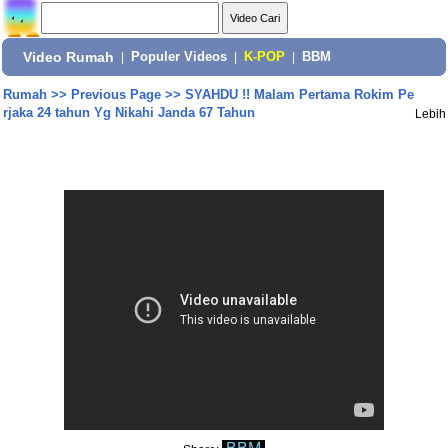
Video Rumah
|
Populer Videos
|
K-POP
|
BBM
Rumah
>>
Previous Page
>>
SYAHDU !! Malam Pertama Rokim Pe
rjaka 24 tahun Yg Nikahi Janda 67 Tahun
Lebih